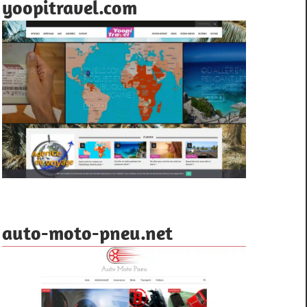
yoopitravel.com
auto-moto-pneu.net