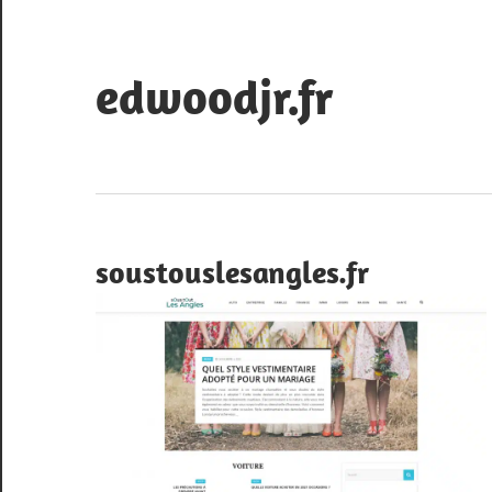
Skip
to
content
edwoodjr.fr
Blog
soustouslesangles.fr