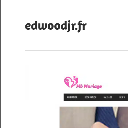
Skip
to
content
edwoodjr.fr
Blog